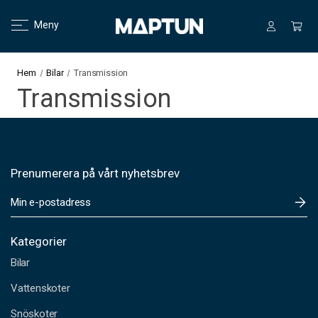
Meny
Hem
Bilar
Transmission
Transmission
Prenumerera på vårt nyhetsbrev
E
-
p
o
Kategorier
s
Bilar
t
a
Vattenskoter
d
Snöskoter
r