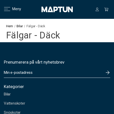
Meny
Hem
Bilar
Fälgar - Däck
Fälgar - Däck
Prenumerera på vårt nyhetsbrev
E
-
p
o
Kategorier
s
Bilar
t
a
Vattenskoter
d
Snöskoter
r