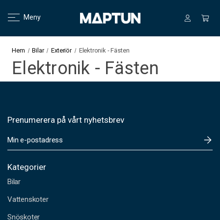
Meny
Hem
Bilar
Exteriör
Elektronik - Fästen
Elektronik - Fästen
Prenumerera på vårt nyhetsbrev
E
-
p
o
Kategorier
s
Bilar
t
a
Vattenskoter
d
Snöskoter
r