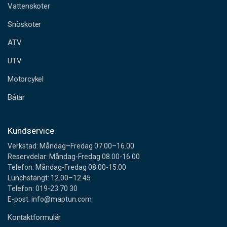
a
Vattenskoter
d
Snöskoter
r
e
ATV
s
s
UTV
Motorcykel
Båtar
Kundservice
Verkstad: Måndag–Fredag 07.00–16.00
Reservdelar: Måndag-Fredag 08.00-16.00
Telefon: Måndag-Fredag 08.00-15.00
Lunchstängt: 12.00–12.45
Telefon: 019-23 70 30
E-post: info@maptun.com
Kontaktformulär