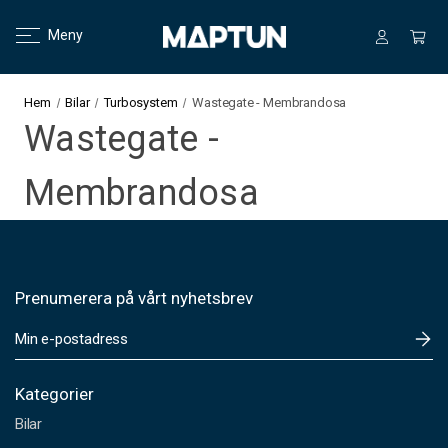
Meny
Hem
Bilar
Turbosystem
Wastegate - Membrandosa
Wastegate -
Membrandosa
Prenumerera på vårt nyhetsbrev
E
-
p
o
Kategorier
s
Bilar
t