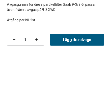
Avgasgummi för dieselpartikelfilter Saab 9-3/9-5, passar
även främre avgas på 9-3 XWD
Nuvarande
lager:
Lägg i kundvagn
Minska
Öka
antalet
antalet
Avgasupphängning
Avgasupphängning
DPF
DPF
fram
fram
9-
9-
3/9-
3/9-
5
5
TID/TTID
TID/TTID
XWD
XWD