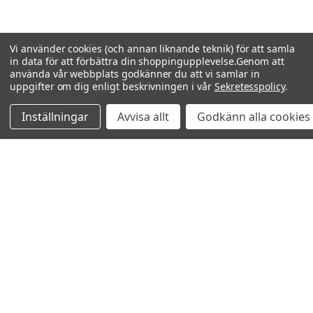
Vi använder cookies (och annan liknande teknik) för att samla
in data för att förbättra din shoppingupplevelse.
Genom att
använda vår webbplats godkänner du att vi samlar in
uppgifter om dig enligt beskrivningen i vår
Sekretesspolicy
.
Inställningar
Avvisa allt
Godkänn alla cookies
Relaterade produkter