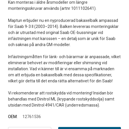
Kan monteras i äldre årsmodeller om längre
monteringsskruvar används (artnr 1011102641).
Maptun erbjuder nu en nyproducerad bakaxelbalk ampassad
för Saab 9-3 II (2003–2014). Balken levereras monteringsklar
och är utrustad med original Saab OE-bussningar vid
infästningen mot karossen – en detalj som är unik för Saab
och saknas på andra GM-modeller.
Infästningsmåtten för länk- och bärarmar är anpassade, vilket
eliminerar behovet av modifieringar eller shimsning vid
installation. Vad vi känner till är vi ensamma på marknaden
om att erbjuda en bakaxelbalk med dessa specifikationer,
vilket gör detta till det enda rätta alternativet för din Saab!
Vi rekomenderar att rostskydda vid montering! Insidan bör
behandlas med Dinitrol ML (krypande rostskyddsolja) samt
OEM:
12761536
Nuvarande