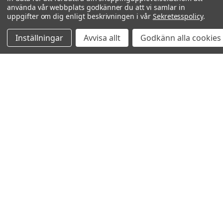
använda vår webbplats godkänner du att vi samlar in
uppgifter om dig enligt beskrivningen i vår
Sekretesspolicy
.
Inställningar
Avvisa allt
Godkänn alla cookies
Relaterade produkter