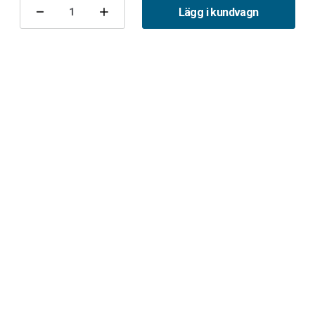
lager:
Lägg i kundvagn
Minska
Öka
antalet
antalet
Bakaxelhus
Bakaxelhus
9-
9-
3
3
II
II
Sedan/Kombi
Sedan/Kombi