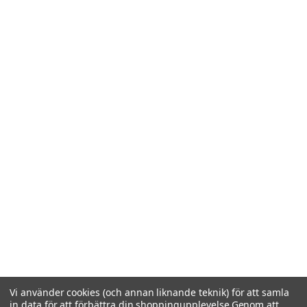
Vi använder cookies (och annan liknande teknik) för att samla
in data för att förbättra din shoppingupplevelse.
Genom att