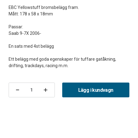
EBC Yellowstuff bromsbelägg fram.
Mått: 178 x 58 x 18mm
Passar:
Saab 9-7X 2006-
En sats med 4st belägg
Ett belägg med goda egenskaper för tuffare gatåkning,
Nuvarande
lager:
Lägg i kundvagn
Minska
Öka
antalet
antalet
Bromsbelägg
Bromsbelägg
fram
fram
9-
9-