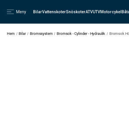
Meny
Bilar
Vattenskoter
Snöskoter
ATV
UTV
Motorcykel
Båt
Hem
Bilar
Bromssystem
Bromsok - Cylinder - Hydraulik
Bromsok Hö