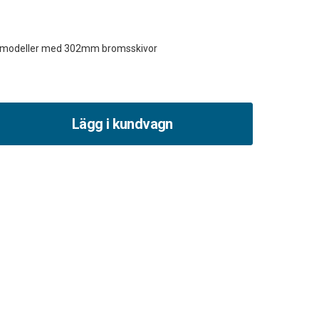
Lägg i kundvagn
et
sok
r
mm