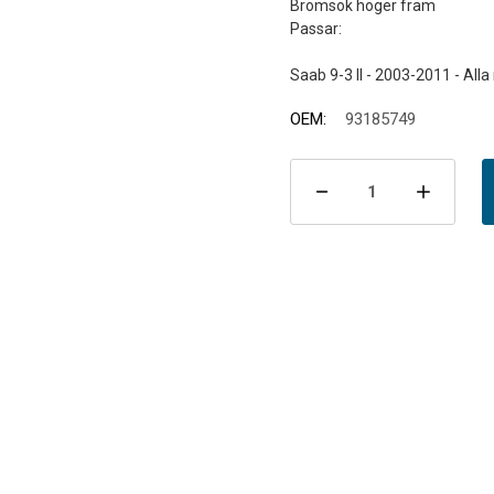
Bromsok höger fram
Passar:
OEM:
93185749
Nuvarande
lager:
Minska
Öka
antalet
antal
Bromsok
Brom
Höger
Höge
Fram
Fram
9-
9-
3
3
II
II
302mm
302