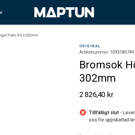
ar
ger Fram 9-3 II 302mm
ORIGINAL
Artikelnummer:
1093185749
Bromsok Hö
302mm
2 826,40 kr
Tillfälligt slut
- Lever
oss för uppskattad le