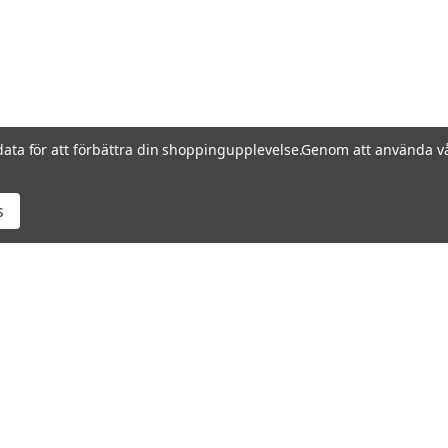
data för att förbättra din shoppingupplevelse.
Genom att använda vå
s