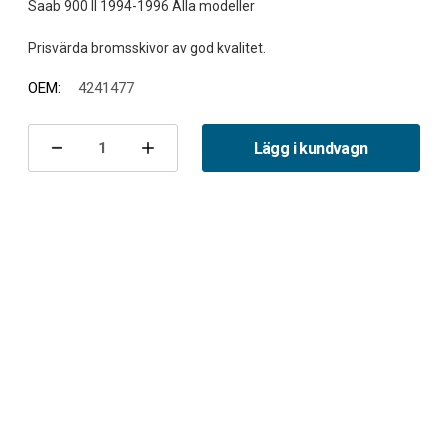
Saab 900 II 1994-1996 Alla modeller
OEM:
4241477
Nuvarande
lager:
Lägg i kundvagn
Minska
Öka
antalet
antalet
Bromsskiva
Bromsskiva
bak
bak
900
900
II
II
-1996
-1996