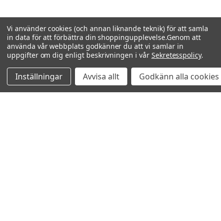
Vi använder cookies (och annan liknande teknik) för att samla
in data för att förbättra din shoppingupplevelse.
Genom att
använda vår webbplats godkänner du att vi samlar in
uppgifter om dig enligt beskrivningen i vår
Sekretesspolicy
.
Inställningar
Avvisa allt
Godkänn alla cookies
Relaterade produkter