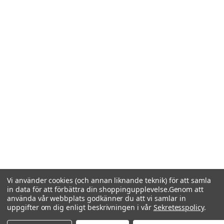
Vi använder cookies (och annan liknande teknik) för att samla
in data för att förbättra din shoppingupplevelse.
Genom att
använda vår webbplats godkänner du att vi samlar in
uppgifter om dig enligt beskrivningen i vår
Sekretesspolicy
.