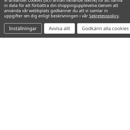
Vi använder cookies (och annan liknande teknik) för att samla
in data för att förbättra din shoppingupplevelse.
Genom att
använda vår webbplats godkänner du att vi samlar in
uppgifter om dig enligt beskrivningen i vår
Sekretesspolicy
.
Inställningar
Avvisa allt
Godkänn alla cookies
Relaterade produkter