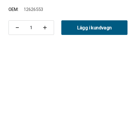
OEM:
12626553
Nuvarande
lager:
Lägg i kundvagn
Minska
Öka
antalet
antalet
Främre
Främre
rör
rör
9-
9-
5
5
II
II
A20NFT
A20NFT