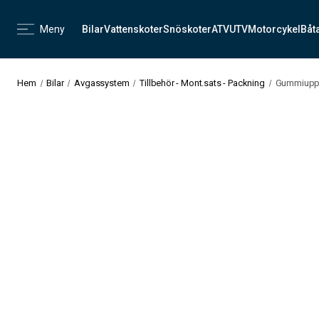
Meny
Bilar
Vattenskoter
Snöskoter
ATV
UTV
Motorcykel
Båt
Hem
Bilar
Avgassystem
Tillbehör - Mont.sats - Packning
Gummiupph