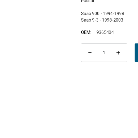
Passar:
Saab 900 - 1994-1998
OEM:
9365404
Nuvarande
lager:
Minska
Öka
antalet
antal
Gummiupphä
Gumm
främre
främr
900/9-
900/
3
3