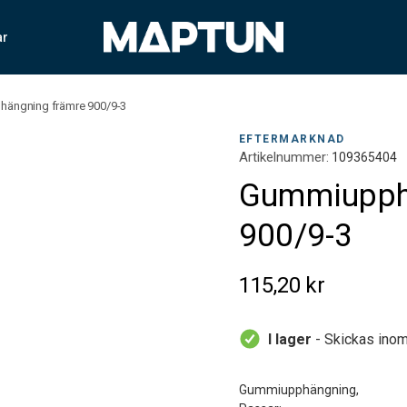
ar
ängning främre 900/9-3
EFTERMARKNAD
Artikelnummer:
109365404
Gummiupph
900/9-3
115,20 kr
I lager
- Skickas inom
Gummiupphängning,