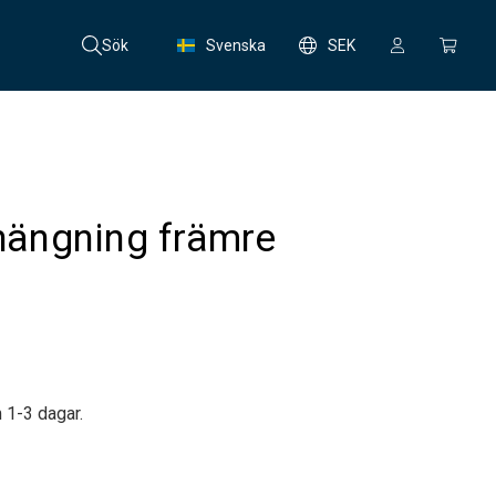
Sök
Svenska
SEK
ängning främre
 1-3 dagar.