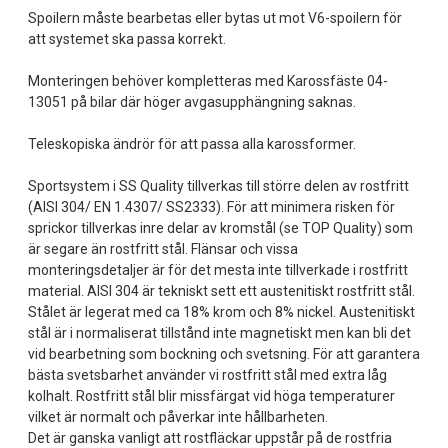
Spoilern måste bearbetas eller bytas ut mot V6-spoilern för
att systemet ska passa korrekt.
Monteringen behöver kompletteras med Karossfäste 04-
13051 på bilar där höger avgasupphängning saknas.
Teleskopiska ändrör för att passa alla karossformer.
Sportsystem i SS Quality tillverkas till större delen av rostfritt
(AISI 304/ EN 1.4307/ SS2333). För att minimera risken för
sprickor tillverkas inre delar av kromstål (se TOP Quality) som
är segare än rostfritt stål. Flänsar och vissa
monteringsdetaljer är för det mesta inte tillverkade i rostfritt
material. AISI 304 är tekniskt sett ett austenitiskt rostfritt stål.
Stålet är legerat med ca 18% krom och 8% nickel. Austenitiskt
stål är i normaliserat tillstånd inte magnetiskt men kan bli det
vid bearbetning som bockning och svetsning. För att garantera
bästa svetsbarhet använder vi rostfritt stål med extra låg
kolhalt. Rostfritt stål blir missfärgat vid höga temperaturer
vilket är normalt och påverkar inte hållbarheten.
Det är ganska vanligt att rostfläckar uppstår på de rostfria