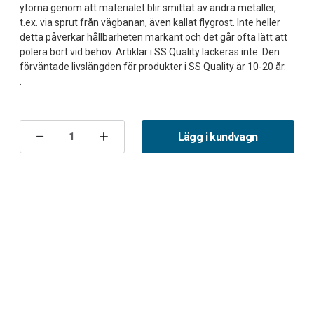
ytorna genom att materialet blir smittat av andra metaller,
t.ex. via sprut från vägbanan, även kallat flygrost. Inte heller
detta påverkar hållbarheten markant och det går ofta lätt att
polera bort vid behov. Artiklar i SS Quality lackeras inte. Den
förväntade livslängden för produkter i SS Quality är 10-20 år.
Nuvarande
lager:
Lägg i kundvagn
Minska
Öka
antalet
antalet
Halvsats
Halvsats
Saab
Saab
9-
9-
3
3
XWD
XWD
Twinpipe
Twinpipe