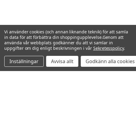
Vi använder cookies (och annan liknande teknik) för att samla
in data för att förbättra din shoppingupplevelse.
Genom att
använda vår webbplats godkänner du att vi samlar in
uppgifter om dig enligt beskrivningen i vår
Sekretesspolicy
.
Inställningar
Avvisa allt
Godkänn alla cookies
Relaterade produkter