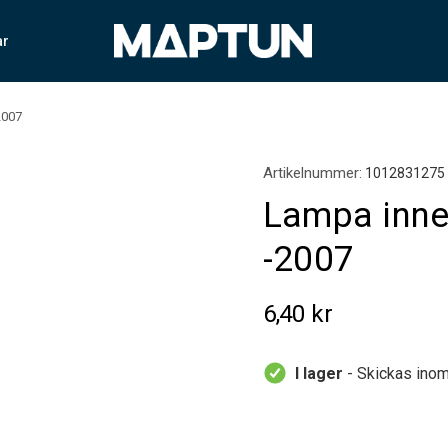
ar
2007
Artikelnummer:
1012831275
Lampa inner
-2007
6,40 kr
I lager
- Skickas inom