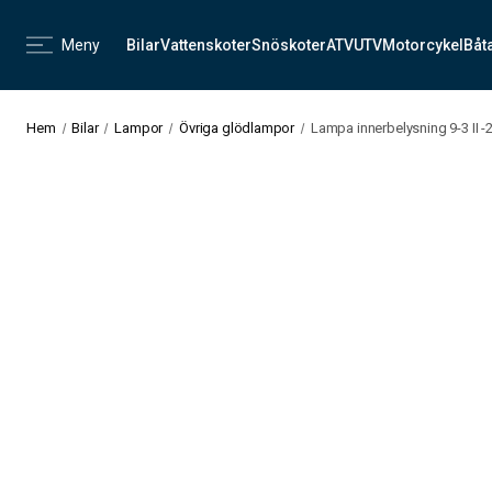
Meny
Bilar
Vattenskoter
Snöskoter
ATV
UTV
Motorcykel
Båt
Hem
Bilar
Lampor
Övriga glödlampor
Lampa innerbelysning 9-3 II -