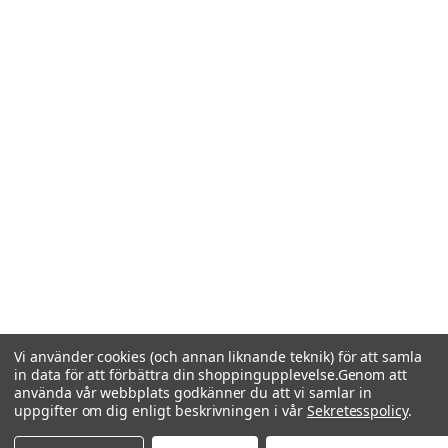
Vi använder cookies (och annan liknande teknik) för att samla
in data för att förbättra din shoppingupplevelse.
Genom att
använda vår webbplats godkänner du att vi samlar in
uppgifter om dig enligt beskrivningen i vår
Sekretesspolicy
.