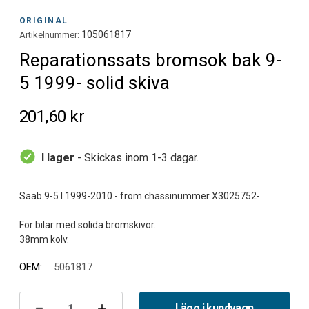
ORIGINAL
105061817
Artikelnummer:
Reparationssats bromsok bak 9-
5 1999- solid skiva
201,60 kr
I lager
- Skickas inom 1-3 dagar.
Saab 9-5 I 1999-2010 - from chassinummer X3025752-
För bilar med solida bromskivor.
OEM:
5061817
Nuvarande
lager:
Lägg i kundvagn