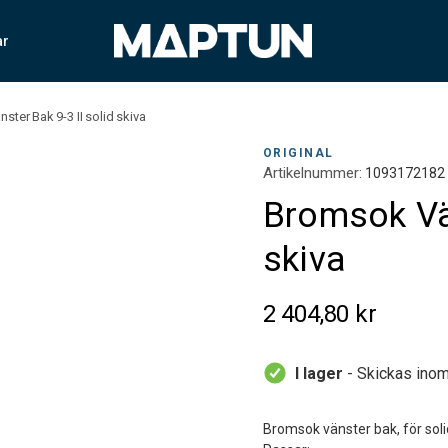
ar
ter Bak 9-3 II solid skiva
ORIGINAL
Artikelnummer:
1093172182
Bromsok Vän
skiva
2 404,80 kr
I lager
- Skickas inom
Bromsok vänster bak, för so