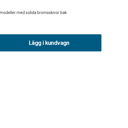
Lägg i kundvagn
et
sok
er