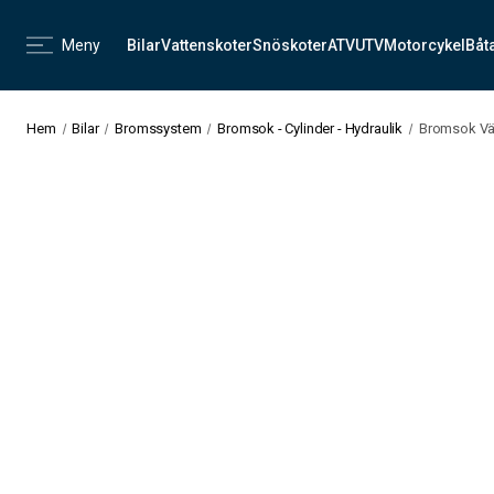
Meny
Bilar
Vattenskoter
Snöskoter
ATV
UTV
Motorcykel
Båt
Hem
Bilar
Bromssystem
Bromsok - Cylinder - Hydraulik
Bromsok Väns