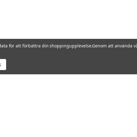
data för att förbättra din shoppingupplevelse.
Genom att använda vå
s