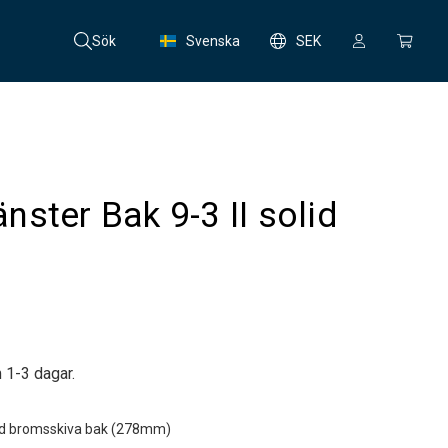
Sök
Svenska
SEK
ster Bak 9-3 II solid
 1-3 dagar.
lid bromsskiva bak (278mm)