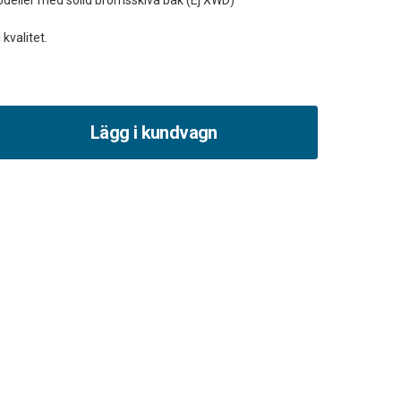
odeller med solid bromsskiva bak (Ej XWD)
Lägg i kundvagn
et
sskiva