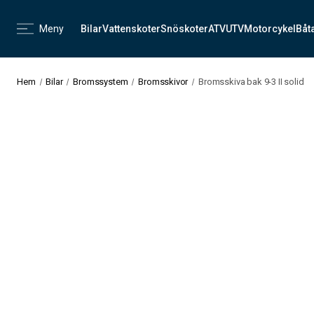
Meny
Bilar
Vattenskoter
Snöskoter
ATV
UTV
Motorcykel
Båt
Hem
Bilar
Bromssystem
Bromsskivor
Bromsskiva bak 9-3 II solid