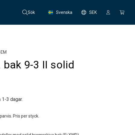
Sök
Svenska
SEK
-EM
bak 9-3 II solid
 1-3 dagar.
arvis. Pris per styck.