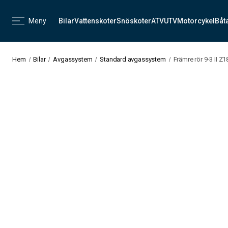
Meny
Bilar
Vattenskoter
Snöskoter
ATV
UTV
Motorcykel
Båt
Hem
Bilar
Avgassystem
Standard avgassystem
Främre rör 9-3 II Z