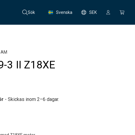
Sök
Svenska
SEK
-AM
9-3 II Z18XE
ör
- Skickas inom 2–6 dagar.