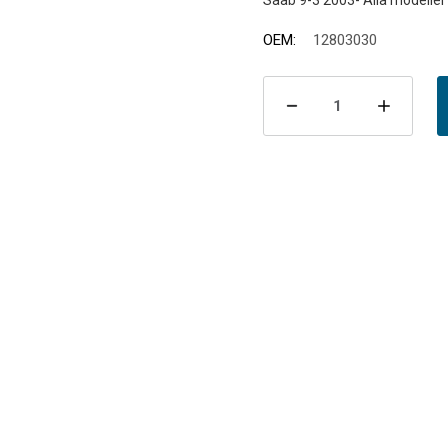
OEM:
12803030
Nuvarande
lager:
Minska
Öka
antalet
antal
Främre
Främ
rör
rör
9-
9-
3
3
II
II
Z18XE
Z18X