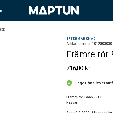
ar
18XE
EFTERMARKNAD
Artikelnummer:
1012803030
Främre rör 
716,00 kr
I lager hos leverant
Främre rör, Saab 9-3 II
Passar: