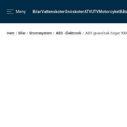
Meny
Bilar
Vattenskoter
Snöskoter
ATV
UTV
Motorcykel
Båt
Hem
Bilar
Bromssystem
ABS - Elektronik
ABS givare bak höger 900