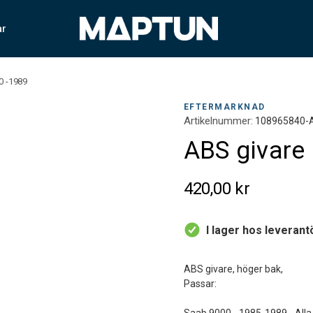
ar
0 -1989
EFTERMARKNAD
Artikelnummer:
108965840-
ABS givare
420,00 kr
I lager hos leverant
ABS givare, höger bak,
Passar: