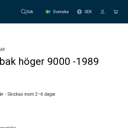
Sök
Svenska
SEK
AM
 bak höger 9000 -1989
ör
- Skickas inom 2–6 dagar.