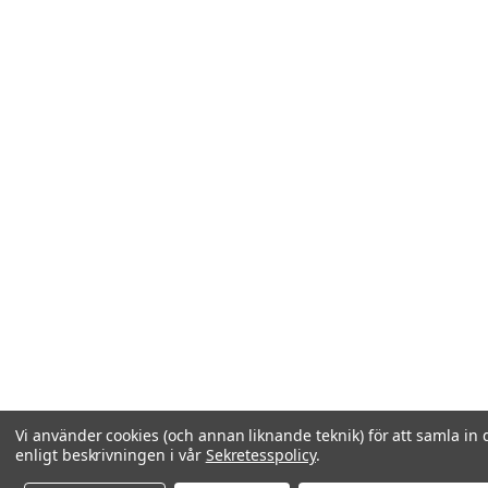
Vi använder cookies (och annan liknande teknik) för att samla in 
enligt beskrivningen i vår
Sekretesspolicy
.