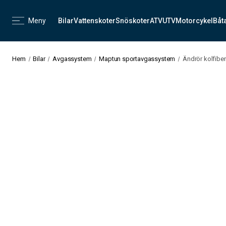
Meny
Bilar
Vattenskoter
Snöskoter
ATV
UTV
Motorcykel
Båt
Hem
Bilar
Avgassystem
Maptun sportavgassystem
Ändrör kolfibe