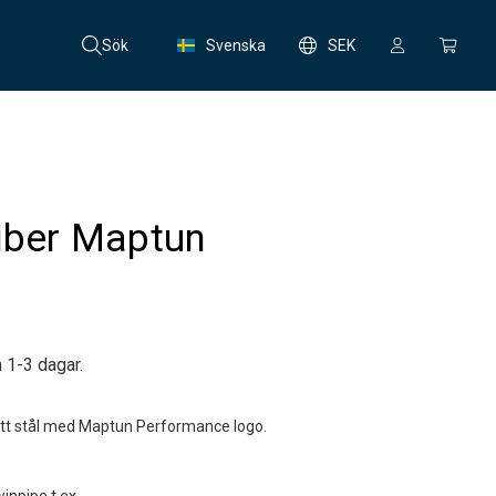
Sök
Svenska
SEK
fiber Maptun
 1-3 dagar.
fritt stål med Maptun Performance logo.