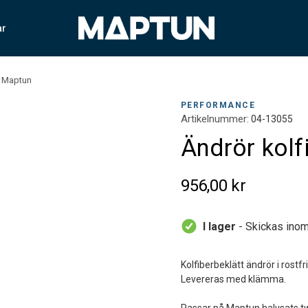
ar
r Maptun
PERFORMANCE
Artikelnummer:
04-13055
Ändrör kol
956,00 kr
I lager
- Skickas inom
Kolfiberbeklätt ändrör i rost
Levereras med klämma.