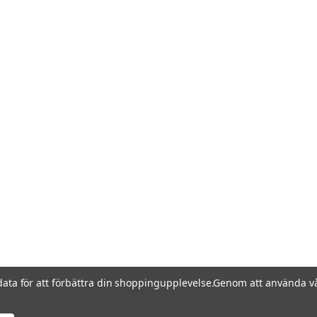
data för att förbättra din shoppingupplevelse.
Genom att använda vå