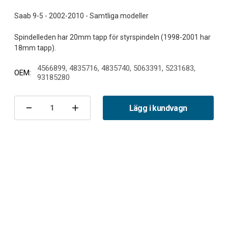
Saab 9-5 - 2002-2010 - Samtliga modeller
Spindelleden har 20mm tapp för styrspindeln (1998-2001 har
4566899, 4835716, 4835740, 5063391, 5231683,
OEM:
93185280
Nuvarande
lager:
Lägg i kundvagn
Minska
Öka
antalet
antalet
Bärarm
Bärarm
fram
fram
höger
höger
komplett
komplett
9-
9-
5
5