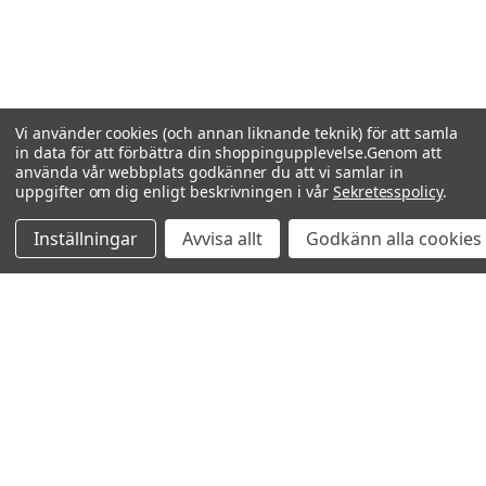
Vi använder cookies (och annan liknande teknik) för att samla
in data för att förbättra din shoppingupplevelse.
Genom att
använda vår webbplats godkänner du att vi samlar in
uppgifter om dig enligt beskrivningen i vår
Sekretesspolicy
.
Inställningar
Avvisa allt
Godkänn alla cookies
Relaterade produkter