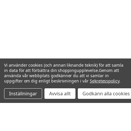
Vi använder cookies (och annan liknande teknik) för att samla
in data för att förbättra din shoppingupplevelse.
Genom att
använda vår webbplats godkänner du att vi samlar in
uppgifter om dig enligt beskrivningen i vår
Sekretesspolicy
.
Inställningar
Avvisa allt
Godkänn alla cookies
Relaterade produkter