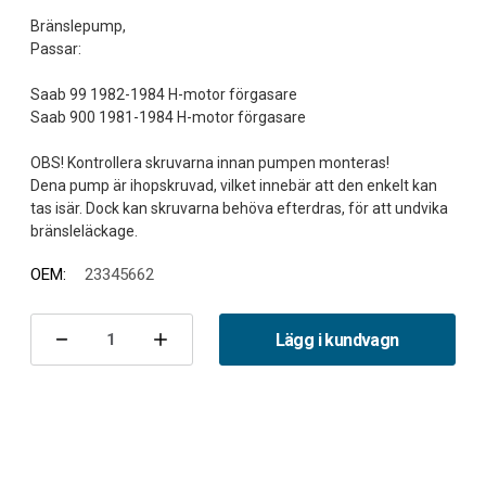
Bränslepump,
Passar:
Saab 99 1982-1984 H-motor förgasare
Saab 900 1981-1984 H-motor förgasare
OBS! Kontrollera skruvarna innan pumpen monteras!
Dena pump är ihopskruvad, vilket innebär att den enkelt kan
tas isär. Dock kan skruvarna behöva efterdras, för att undvika
OEM:
23345662
Nuvarande
lager:
Lägg i kundvagn
Minska
Öka
antalet
antalet
Bränslepump
Bränslepump
99/900
99/900
H-
H-