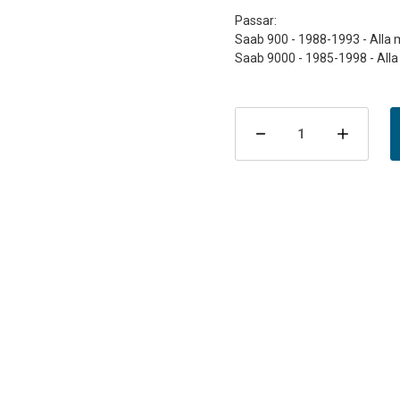
Passar:
Saab 900 - 1988-1993 - Alla 
Nuvarande
lager:
Minska
Öka
antalet
antal
Bromsbelägg
Brom
bak
bak
900/9000
900/
EBC
EBC
Ultimax
Ultim