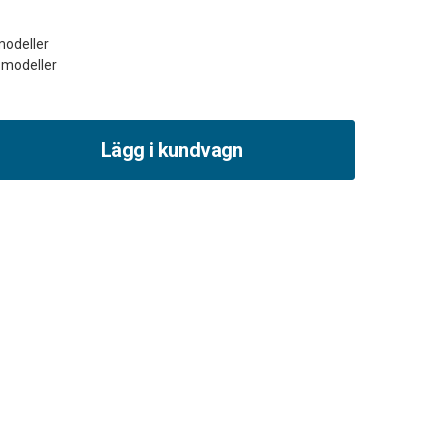
modeller
Lägg i kundvagn
et
sbelägg
9000
ax