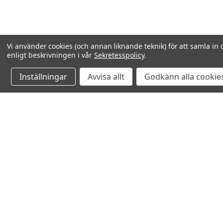
Vi använder cookies (och annan liknande teknik) för att samla in 
enligt beskrivningen i vår
Sekretesspolicy
.
Inställningar
Avvisa allt
Godkänn alla cookie
Relaterade produkter