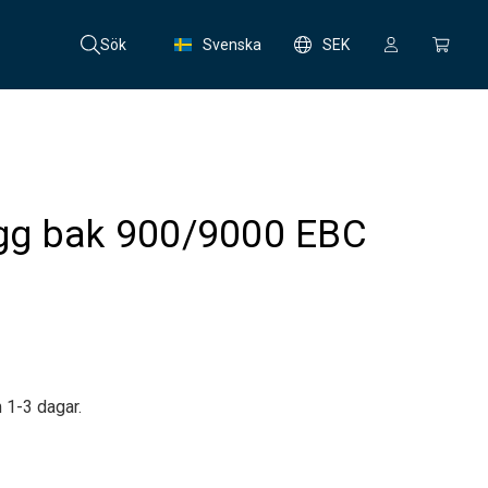
Sök
Svenska
SEK
gg bak 900/9000 EBC
 1-3 dagar.