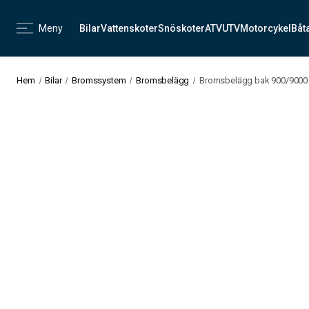
Meny
Bilar
Vattenskoter
Snöskoter
ATV
UTV
Motorcykel
Båt
Hem
Bilar
Bromssystem
Bromsbelägg
Bromsbelägg bak 900/9000 