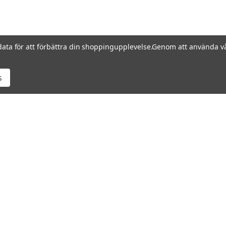
data för att förbättra din shoppingupplevelse.
Genom att använda vå
s