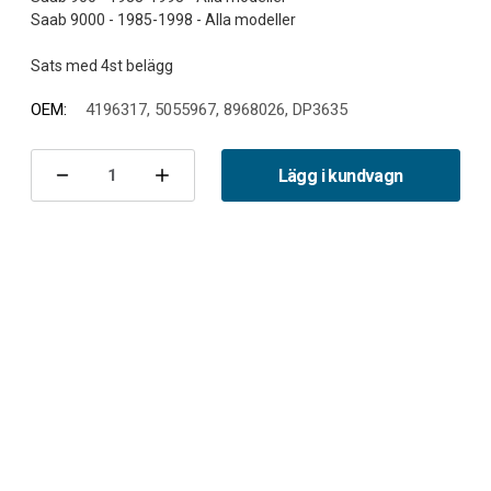
Saab 9000 - 1985-1998 - Alla modeller
OEM:
4196317, 5055967, 8968026, DP3635
Nuvarande
lager:
Lägg i kundvagn
Minska
Öka
antalet
antalet
Bromsbelägg
Bromsbelägg
bak
bak
900/9000
900/9000
EBC
EBC
Yellowstuff
Yellowstuff