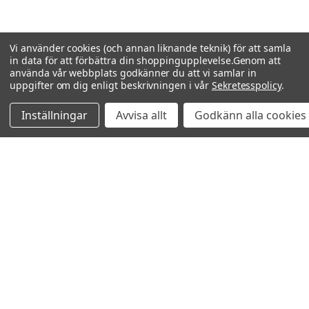
Vi använder cookies (och annan liknande teknik) för att samla
in data för att förbättra din shoppingupplevelse.
Genom att
använda vår webbplats godkänner du att vi samlar in
uppgifter om dig enligt beskrivningen i vår
Sekretesspolicy
.
Inställningar
Avvisa allt
Godkänn alla cookies
Relaterade produkter