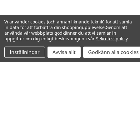
Vi använder cookies (och annan liknande teknik) för att samla
in data för att förbättra din shoppingupplevelse.
Genom att
använda vår webbplats godkänner du att vi samlar in
uppgifter om dig enligt beskrivningen i vår
Sekretesspolicy
.
Inställningar
Avvisa allt
Godkänn alla cookies
Relaterade produkter