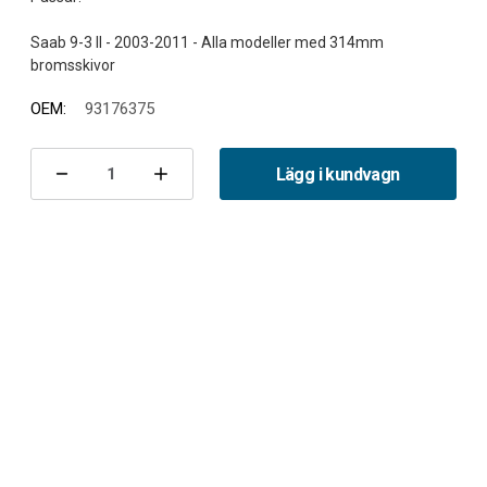
Saab 9-3 II - 2003-2011 - Alla modeller med 314mm
OEM:
93176375
Nuvarande
lager:
Lägg i kundvagn
Minska
Öka
antalet
antalet
Bromsok
Bromsok
Vänster
Vänster
Fram
Fram
9-
9-
3
3
II
II
314mm
314mm