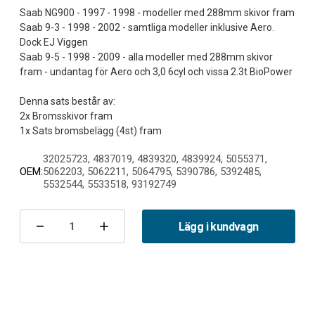
Saab NG900 - 1997 - 1998 - modeller med 288mm skivor fram
Saab 9-3 - 1998 - 2002 - samtliga modeller inklusive Aero.
Dock EJ Viggen
Saab 9-5 - 1998 - 2009 - alla modeller med 288mm skivor
fram - undantag för Aero och 3,0 6cyl och vissa 2.3t BioPower
Denna sats består av:
2x Bromsskivor fram
32025723, 4837019, 4839320, 4839924, 5055371,
OEM:
5062203, 5062211, 5064795, 5390786, 5392485,
5532544, 5533518, 93192749
Nuvarande
lager:
Lägg i kundvagn
Minska
Öka
antalet
antalet
Bromssats
Bromssats
fram
fram