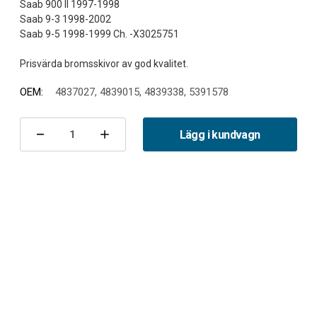
Saab 900 II 1997-1998
Saab 9-3 1998-2002
Saab 9-5 1998-1999 Ch. -X3025751
OEM:
4837027, 4839015, 4839338, 5391578
Nuvarande
lager:
Lägg i kundvagn
Minska
Öka
antalet
antalet
Bromsskiva
Bromsskiva
bak
bak
900/9-
900/9-
3/9-
3/9-
5
5