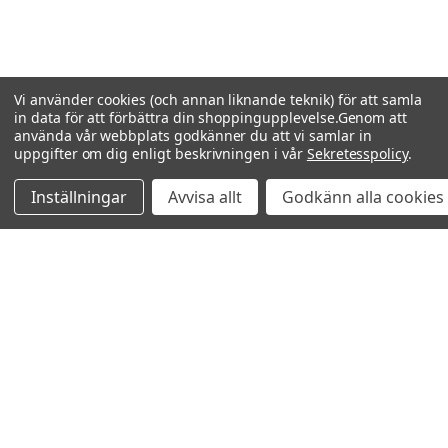
Vi använder cookies (och annan liknande teknik) för att samla
in data för att förbättra din shoppingupplevelse.
Genom att
använda vår webbplats godkänner du att vi samlar in
uppgifter om dig enligt beskrivningen i vår
Sekretesspolicy
.
Inställningar
Avvisa allt
Godkänn alla cookies
Relaterade produkter