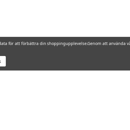
data för att förbättra din shoppingupplevelse.
Genom att använda vå
s