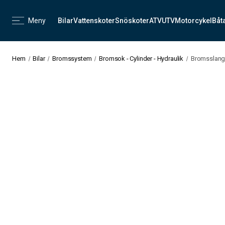
Meny
Bilar
Vattenskoter
Snöskoter
ATV
UTV
Motorcykel
Båt
Hem
Bilar
Bromssystem
Bromsok - Cylinder - Hydraulik
Bromsslang