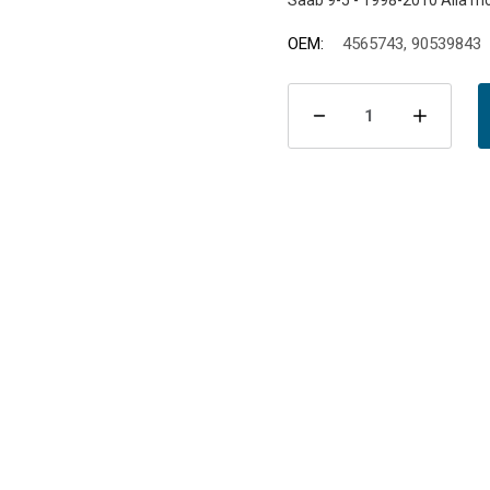
OEM:
4565743, 90539843
Nuvarande
lager:
Minska
Öka
antalet
antal
Bromsslang
Brom
fram
fram
9-
9-
5
5