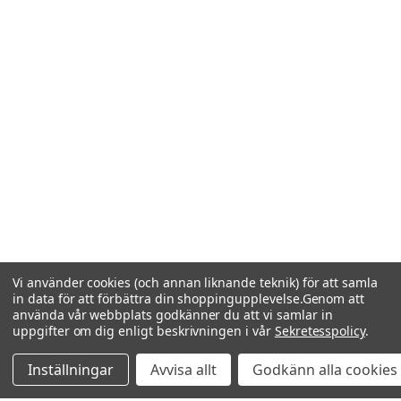
Vi använder cookies (och annan liknande teknik) för att samla
in data för att förbättra din shoppingupplevelse.
Genom att
använda vår webbplats godkänner du att vi samlar in
uppgifter om dig enligt beskrivningen i vår
Sekretesspolicy
.
Inställningar
Avvisa allt
Godkänn alla cookies