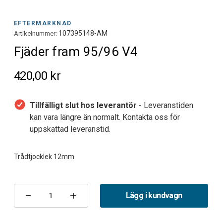
EFTERMARKNAD
107395148-AM
Artikelnummer:
Fjäder fram 95/96 V4
420,00 kr
Tillfälligt slut hos leverantör
- Leveranstiden
kan vara längre än normalt. Kontakta oss för
uppskattad leveranstid.
Nuvarande
lager:
Lägg i kundvagn
Minska
Öka
antalet
antalet