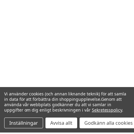
Vi använder cookies (och annan liknande teknik) för att samla
in data för att förbättra din shoppingupplevelse.
Genom att
använda vår webbplats godkänner du att vi samlar in
uppgifter om dig enligt beskrivningen i vår
Sekretesspolicy
.
Inställningar
Avvisa allt
Godkänn alla cookies