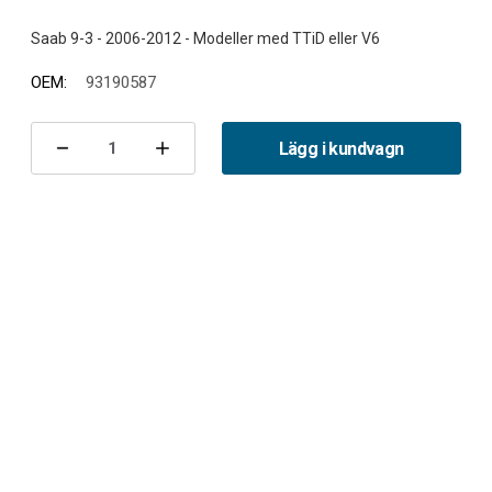
OEM:
93190587
Nuvarande
lager:
Lägg i kundvagn
Minska
Öka
antalet
antalet
Fjädersats
Fjädersats
fram
fram
9-
9-
3
3
II
II
TTiD/V6
TTiD/V6