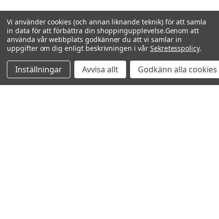
Vi använder cookies (och annan liknande teknik) för att samla
in data för att förbättra din shoppingupplevelse.
Genom att
använda vår webbplats godkänner du att vi samlar in
uppgifter om dig enligt beskrivningen i vår
Sekretesspolicy
.
Inställningar
Avvisa allt
Godkänn alla cookies
Relaterade produkter