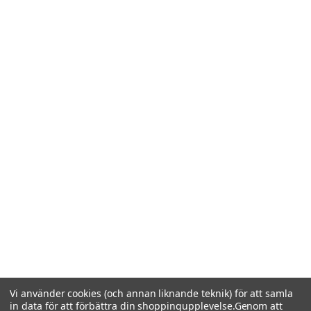
Vi använder cookies (och annan liknande teknik) för att samla
in data för att förbättra din shoppingupplevelse.
Genom att