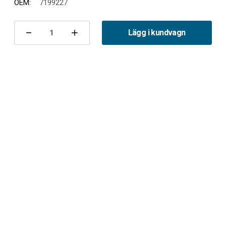
OEM:
7199227
Nuvarande
lager:
Lägg i kundvagn
Minska
Öka
antalet
antalet
Handbromswire
Handbromswire
95/96
95/96