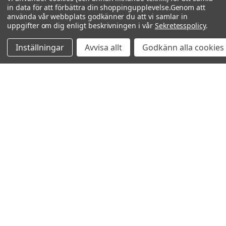
in data för att förbättra din shoppingupplevelse.
Genom att
använda vår webbplats godkänner du att vi samlar in
uppgifter om dig enligt beskrivningen i vår
Sekretesspolicy
.
Inställningar
Avvisa allt
Godkänn alla cookies
Relaterade produkter