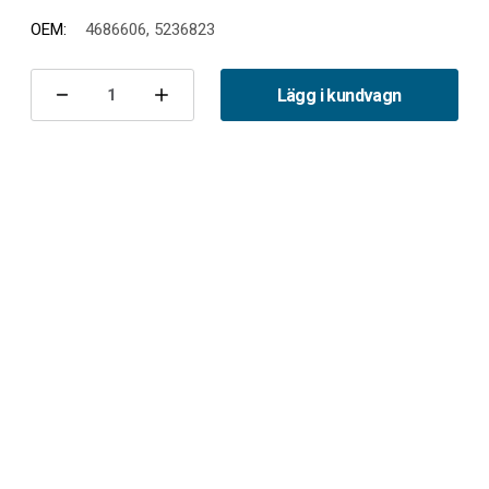
OEM:
4686606, 5236823
Nuvarande
lager:
Lägg i kundvagn
Minska
Öka
antalet
antalet
Krängningshämmarstag
Krängningshämmarstag
fram
fram
9-
9-
5
5