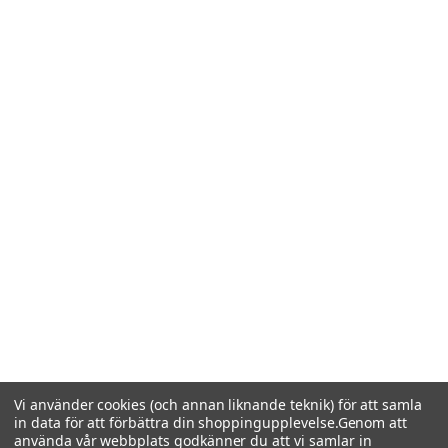
Vi använder cookies (och annan liknande teknik) för att samla
in data för att förbättra din shoppingupplevelse.
Genom att
använda vår webbplats godkänner du att vi samlar in