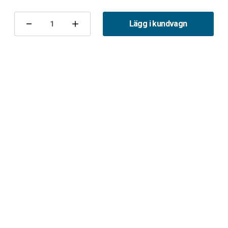
Nuvarande
lager:
Lägg i kundvagn
Minska
Öka
antalet
antalet
Lambdasond
Lambdasond
9-
9-
3
3
B207
B207
2003
2003
främre
främre