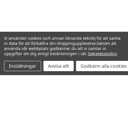
Vi använder cookies (och annan liknande teknik) för att samla
in data för att förbättra din shoppingupplevelse.
Genom att
använda vår webbplats godkänner du att vi samlar in
uppgifter om dig enligt beskrivningen i vår
Sekretesspolicy
.
Inställningar
Avvisa allt
Godkänn alla cookies
Relaterade produkter