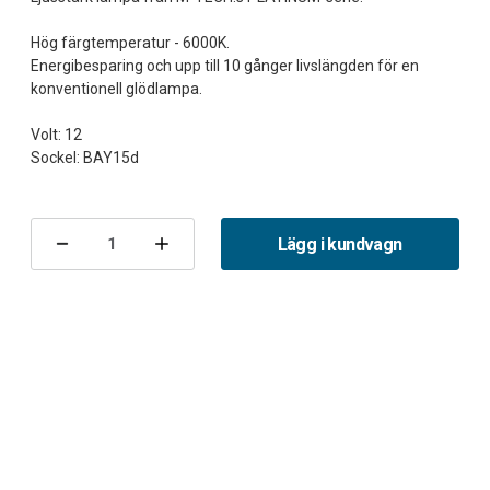
Hög färgtemperatur - 6000K.
Energibesparing och upp till 10 gånger livslängden för en
konventionell glödlampa.
Volt: 12
Nuvarande
lager:
Lägg i kundvagn
Minska
Öka
antalet
antalet
Lampa
Lampa
P21/5W
P21/5W
Röd
Röd
LED
LED
6000K
6000K
(Platinum)
(Platinum)