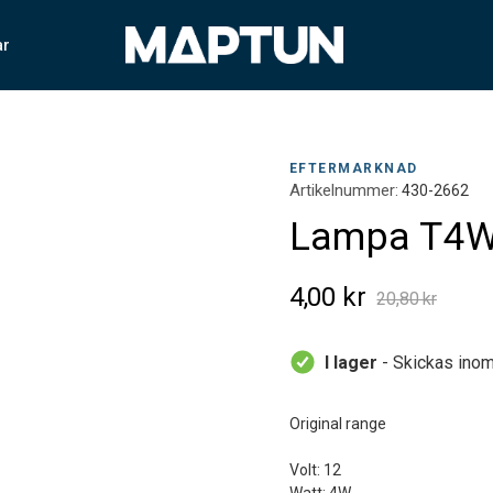
ar
EFTERMARKNAD
Artikelnummer:
430-2662
Lampa T4
4,00 kr
20,80 kr
I lager
- Skickas inom
Original range
Volt: 12