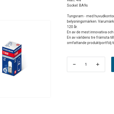
Watt: 4W
Sockel: BA9s
Tungsram - med huvudkontor i
belysningsmärken. Varumärket
120 år.
En av de mest innovativa och 
En av världens tre främsta ti
Nuvarande
lager:
Minska
Öka
antalet
antal
Lampa
Lamp
T4W
T4W