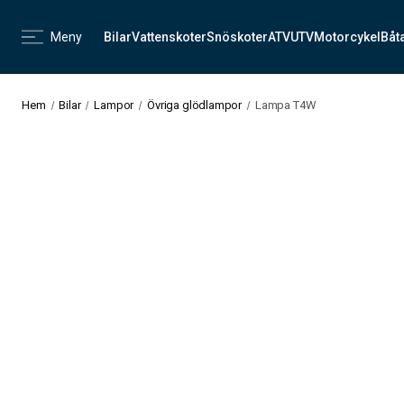
Meny
Bilar
Vattenskoter
Snöskoter
ATV
UTV
Motorcykel
Båt
Hem
Bilar
Lampor
Övriga glödlampor
Lampa T4W