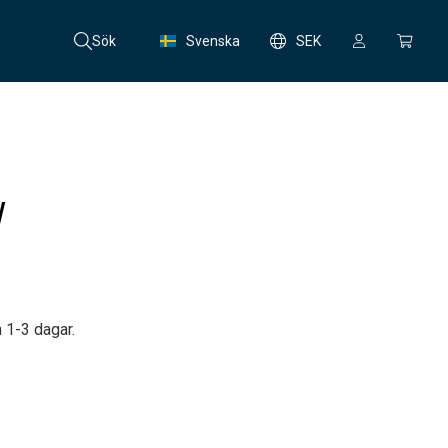
Sök
Svenska
SEK
W
 1-3 dagar.