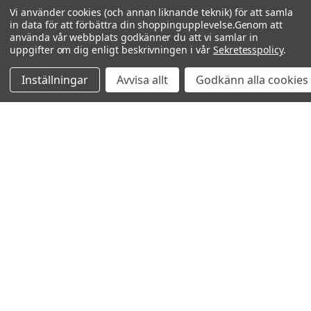
Vi använder cookies (och annan liknande teknik) för att samla
in data för att förbättra din shoppingupplevelse.
Genom att
använda vår webbplats godkänner du att vi samlar in
uppgifter om dig enligt beskrivningen i vår
Sekretesspolicy
.
Inställningar
Avvisa allt
Godkänn alla cookies
Relaterade produkter