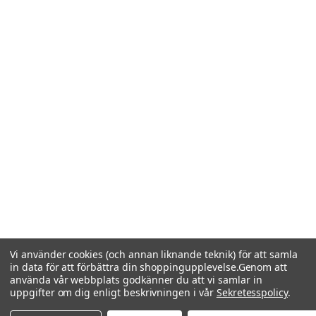
Vi använder cookies (och annan liknande teknik) för att samla
in data för att förbättra din shoppingupplevelse.
Genom att
använda vår webbplats godkänner du att vi samlar in
uppgifter om dig enligt beskrivningen i vår
Sekretesspolicy
.