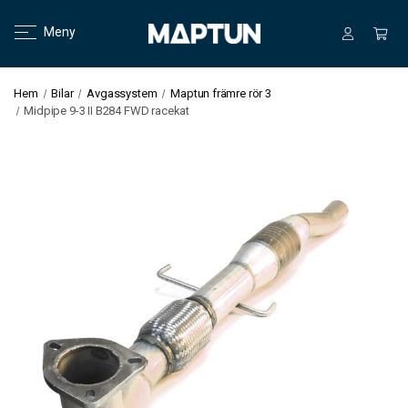
Meny
Hem
Bilar
Avgassystem
Maptun främre rör 3
Midpipe 9-3 II B284 FWD racekat