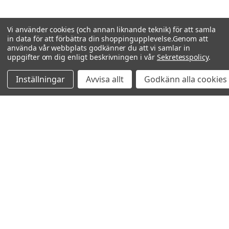
Vi använder cookies (och annan liknande teknik) för att samla
in data för att förbättra din shoppingupplevelse.
Genom att
använda vår webbplats godkänner du att vi samlar in
uppgifter om dig enligt beskrivningen i vår
Sekretesspolicy
.
Inställningar
Avvisa allt
Godkänn alla cookies
Relaterade produkter