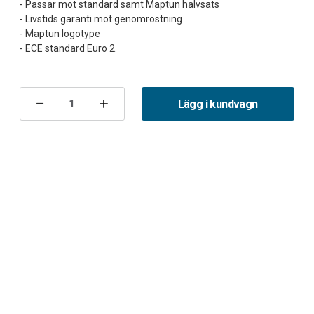
- Passar mot standard samt Maptun halvsats
- Livstids garanti mot genomrostning
- Maptun logotype
Nuvarande
lager:
Lägg i kundvagn
Minska
Öka
antalet
antalet
Midpipe
Midpipe
9-
9-
3
3
II
II
B284
B284
FWD
FWD
racekat
racekat