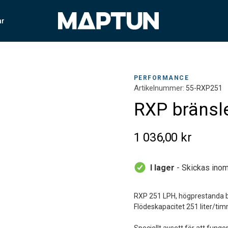
ar
PERFORMANCE
Artikelnummer:
55-RXP251
RXP bränsl
1 036,00 kr
I lager
- Skickas inom
RXP 251 LPH, högprestanda br
Flödeskapacitet 251 liter/ti