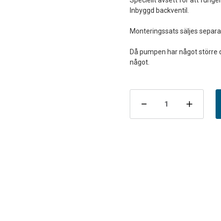
Speciellt avsett för att fung
Inbyggd backventil.
Monteringssats säljes separat
Då pumpen har något större 
Nuvarande
lager:
Minska
Öka
antalet
antal
RXP
RXP
bränslepump
brän
251
251
LPH
LPH