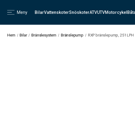
Meny
Bilar
Vattenskoter
Snöskoter
ATV
UTV
Motorcykel
Båt
Hem
Bilar
Bränslesystem
Bränslepump
RXP bränslepump, 251 LPH