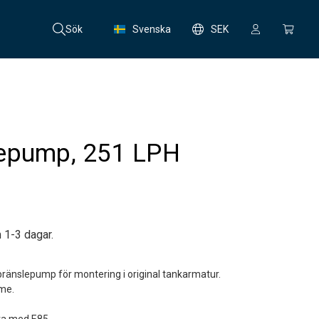
Sök
Svenska
SEK
epump, 251 LPH
 1-3 dagar.
änslepump för montering i original tankarmatur.
mme.