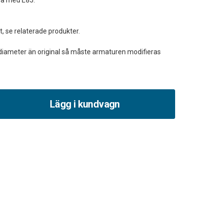
era med E85.
, se relaterade produkter.
diameter än original så måste armaturen modifieras
Lägg i kundvagn
et
,
slepump,