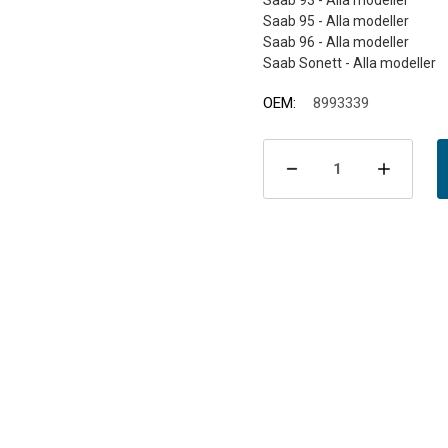
Saab 93 - Alla modeller
Saab 95 - Alla modeller
Saab 96 - Alla modeller
OEM:
8993339
Nuvarande
lager:
Minska
Öka
antalet
antal
Styrled
Styrl
yttre
yttre
93/95/96/So
93/9