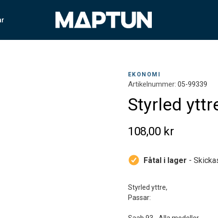
ar
EKONOMI
Artikelnummer:
05-99339
Styrled ytt
108,00 kr
Fåtal i lager
- Skicka
Styrled yttre,
Passar: