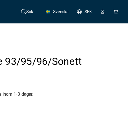
Sök
Svenska
SEK
re 93/95/96/Sonett
s inom 1-3 dagar.