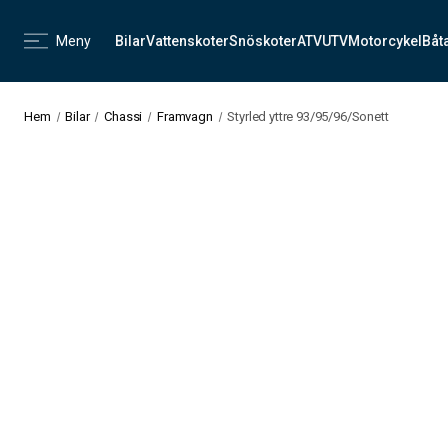
Meny
Bilar
Vattenskoter
Snöskoter
ATV
UTV
Motorcykel
Båt
Hem
Bilar
Chassi
Framvagn
Styrled yttre 93/95/96/Sonett