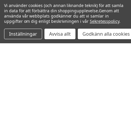
Vi använder cookies (och annan liknande teknik) för att samla
in data för att förbättra din shoppingupplevelse.
Genom att
använda vår webbplats godkänner du att vi samlar in
uppgifter om dig enligt beskrivningen i vår
Sekretesspolicy
.
Inställningar
Avvisa allt
Godkänn alla cookies
Relaterade produkter