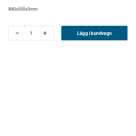
Nuvarande
lager:
Lägg i kundvagn
Minska
Öka
antalet
antalet
Värmesköld
Värmesköld