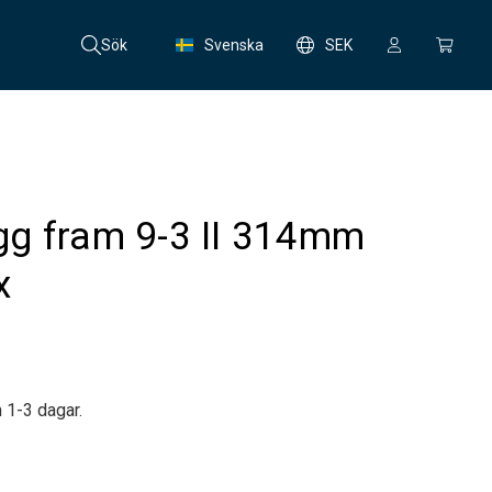
Sök
Svenska
SEK
g fram 9-3 II 314mm
x
 1-3 dagar.