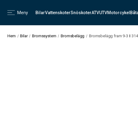
Meny
Bilar
Vattenskoter
Snöskoter
ATV
UTV
Motorcykel
Båt
Hem
Bilar
Bromssystem
Bromsbelägg
Bromsbelägg fram 9-3 II 31