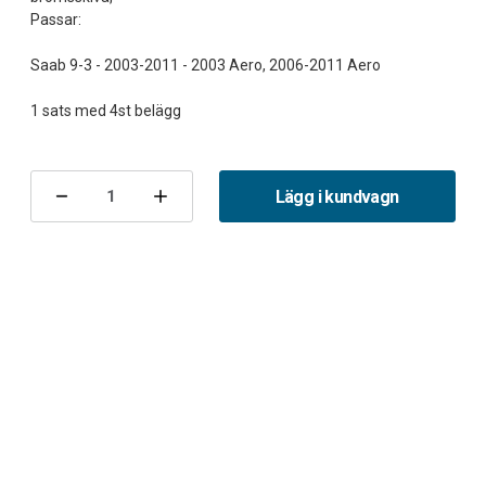
Passar:
Saab 9-3 - 2003-2011 - 2003 Aero, 2006-2011 Aero
Nuvarande
lager:
Lägg i kundvagn
Minska
Öka
antalet
antalet
Bromsbelägg
Bromsbelägg
fram
fram
9-
9-
3
3
II
II
314mm
314mm
EBC
EBC